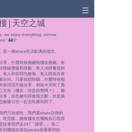
樓 | 天空之城
, we enjoy everything, sorrow
nd.” 🏰🩷
，是一個share生活點滴的地方。
分享，什麼時候都總有樓友會聽。有
你情緒價值和鼓勵，有人冷靜審視和
，有人和你同仇敵愾，有人陪你在收
奮尖叫。只要你想聆聽，什麼時候都
向你滔滔不絕分享，例如今天吃了壽
三文魚（樓友：你是棕熊嗎？）。聽
分享，你也被勾得食指大動，於是第
也被吸引住一起去吃壽司郎了。
我們只知道吃，我們還share自律的
。吃完飯，總有樓友在懺悔自己吃得
是扯著我們去247「贖罪」。第二
到幾個女孩在pantry蒸蕃薯和烚