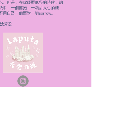
水。但是，在你經歷低谷的時候，總
紙巾、一個擁抱、一顆甜入心的糖
不用自己一個面對一切sorrow。
 沈芳盈