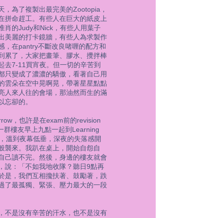
，為了複製出最完美的Zootopia，
在拼命趕工。有些人在巨大的紙皮上
肖的Judy和Nick，有些人用葉子
出美麗的打卡鏡牆，有些人為求製作
感，在pantry不斷改良啫喱的配方和
到累了，大家把畫筆、膠水、攪拌棒
起去7-11買宵夜。但一切的辛苦到
都只變成了濃濃的驕傲，看著自己用
的雲朵在空中晃啊晃，帶著星星點點
亮人來人往的會場，那油然而生的滿
以忘卻的。
row，也許是在exam前的revision
d。一群樓友早上九點一起到Learning
on，溫到夜幕低垂，深夜的失落感開
般襲來。我趴在桌上，開始自怨自
自己讀不完。然後，身邊的樓友就會
，說：「不如我地收隊？聽日9點再
於是，我們互相攙扶著、鼓勵著，跌
過了最孤獨、緊張、壓力最大的一段
，不是沒有辛苦的汗水，也不是沒有