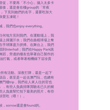
督促，不要再「不小心」攝入太多卡
最後，還是會在樓group的「宵夜
宜記？」下見到她們的名字，還要吃加大
珠愛玉凍呢！
我們也enjoy everything。
任何地方見到我們。在運動場上，我
場上揮灑汗水；我們在曲棍球場上奪
在手球隊盡力拼搏。在舞台上，我們
Interhall；我們在Happy Park跳
舞蹈，旁邊的樓友也舉著自己製作的
er加油打氣，或者舉著相機錄下這珍貴
joy所有活動。深夜打牌，還是一起下
甜品，甚至是一起去澳門玩，也總有
澳門樓trip，我們在人來人往的官也
」，有些人負責排隊買馳名已久的豬
些人負責幫忙拍下最美的照片，有些
頭苦吃（喂！）。
，sorrow還是會found的。